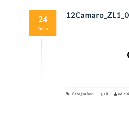
12Camaro_ZL1_0
24
Enero
Categorías:
|
0
|
edici