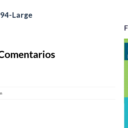
94-Large
F
Comentarios
ón