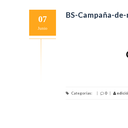
BS-Campaña-de-r
07
Junio
Categorías:
|
0
|
edici