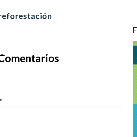
eforestación
F
Comentarios
ón