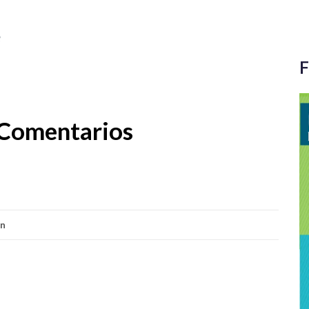
e
F
Comentarios
ón