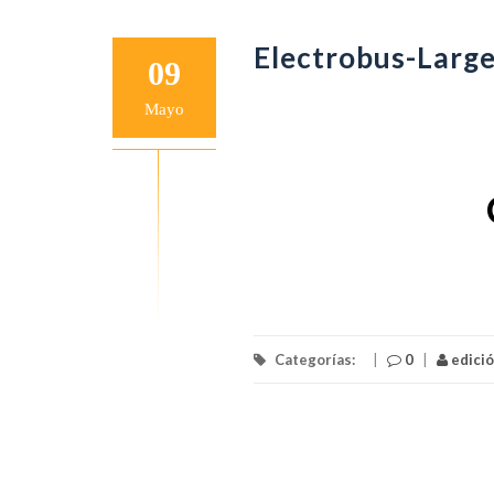
Electrobus-Larg
09
Mayo
Categorías:
|
0
|
edici