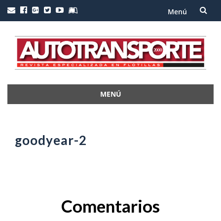
Menú
Saltar
al
contenido
MENÚ
Saltar
al
contenido
goodyear-2
Comentarios