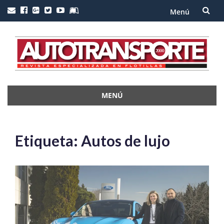
Menú
Saltar
al
contenido
MENÚ
Saltar
al
contenido
Etiqueta:
Autos de lujo