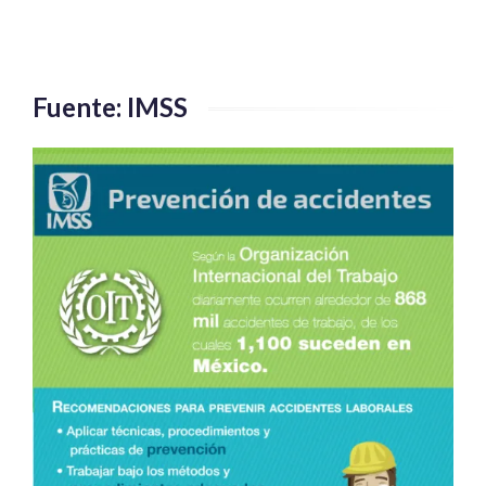
Benz
de
Clase
A
Fuente: IMSS
mexicano