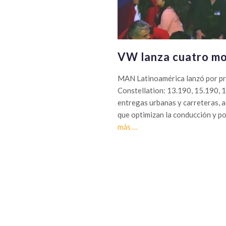
VW lanza cuatro mo
MAN Latinoamérica lanzó por pr
Constellation: 13.190, 15.190, 1
entregas urbanas y carreteras, 
que optimizan la conducción y po
Sobre
más
…
VW
lanza
cuatro
modelos
Constellation
en
Chile