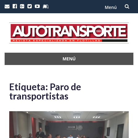
Menú
Saltar
al
contenido
MENÚ
Saltar
al
contenido
Etiqueta:
Paro de
transportistas