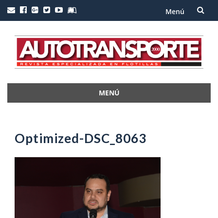
Menú
Saltar
al
contenido
MENÚ
Saltar
al
contenido
Optimized-DSC_8063