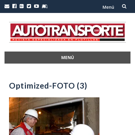
Menú
Saltar
al
contenido
MENÚ
Saltar
al
contenido
Optimized-FOTO (3)