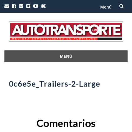
Menú
Saltar
al
contenido
MENÚ
Saltar
al
contenido
0c6e5e_Trailers-2-Large
Comentarios