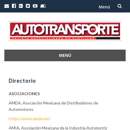
Menú
Saltar
al
contenido
MENÚ
Saltar
al
contenido
Directorio
ASOCIACIONES
AMDA, Asociación Mexicana de Distribuidores de
Automotores
https://www.amda.mx/
AMIA, Asociación Mexicana de la Industria Automotriz