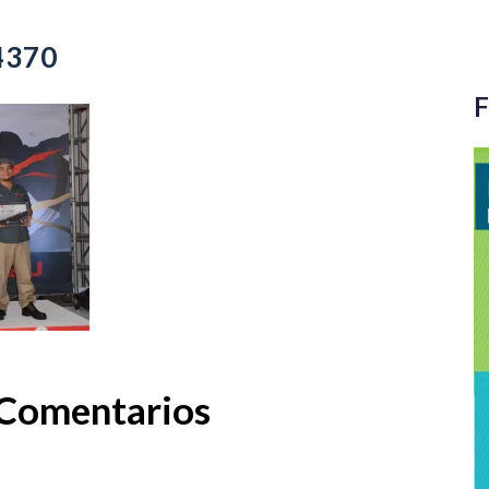
4370
F
Comentarios