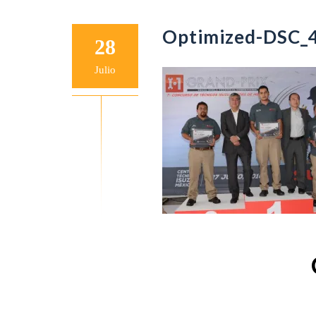
Optimized-DSC_
28
Julio