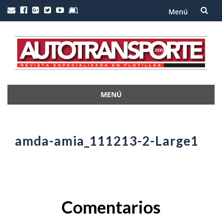
Menú
Saltar
al
contenido
MENÚ
Saltar
al
contenido
amda-amia_111213-2-Large1
Comentarios