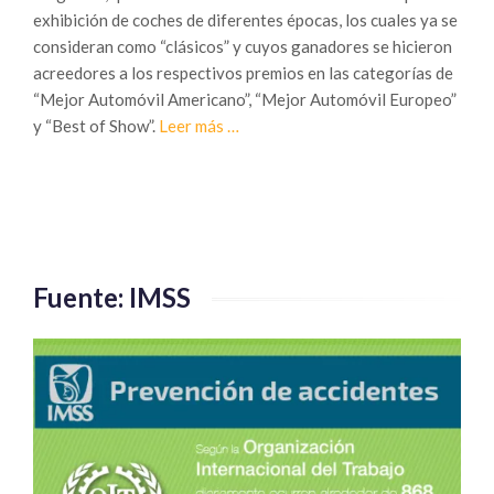
exhibición de coches de diferentes épocas, los cuales ya se
consideran como “clásicos” y cuyos ganadores se hicieron
acreedores a los respectivos premios en las categorías de
“Mejor Automóvil Americano”, “Mejor Automóvil Europeo”
Sobre
y “Best of Show”.
Leer más
…
Belleza
y
elegancia,
atributos
que
se
Fuente: IMSS
ganan
con
el
tiempo