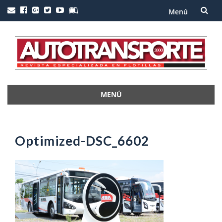
Menú
Saltar
al
contenido
MENÚ
Saltar
al
contenido
Optimized-DSC_6602