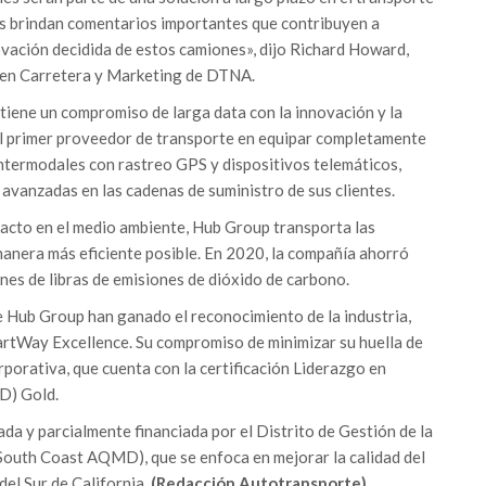
es brindan comentarios importantes que contribuyen a
ovación decidida de estos camiones», dijo Richard Howard,
 en Carretera y Marketing de DTNA.
iene un compromiso de larga data con la innovación y la
el primer proveedor de transporte en equipar completamente
intermodales con rastreo GPS y dispositivos telemáticos,
 avanzadas en las cadenas de suministro de sus clientes.
pacto en el medio ambiente, Hub Group transporta las
manera más eficiente posible. En 2020, la compañía ahorró
es de libras de emisiones de dióxido de carbono.
de Hub Group han ganado el reconocimiento de la industria,
artWay Excellence. Su compromiso de minimizar su huella de
porativa, que cuenta con la certificación Liderazgo en
D) Gold.
da y parcialmente financiada por el Distrito de Gestión de la
 (South Coast AQMD), que se enfoca en mejorar la calidad del
del Sur de California.
(Redacción Autotransporte)