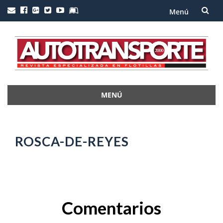
Menú
Saltar
al
contenido
MENÚ
Saltar
al
contenido
ROSCA-DE-REYES
Comentarios