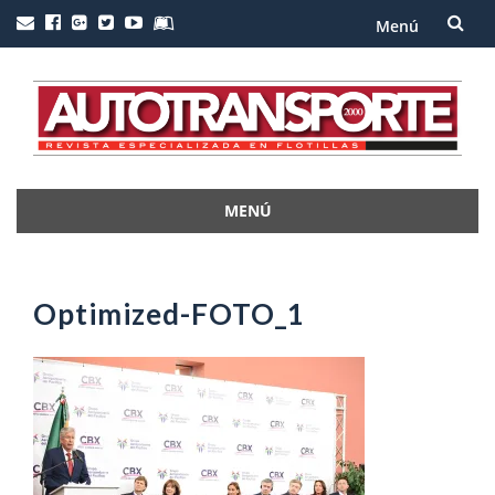
Menú
Saltar
al
contenido
MENÚ
Saltar
al
contenido
Optimized-FOTO_1