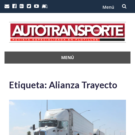
Menú
Saltar
al
contenido
MENÚ
Saltar
al
contenido
Etiqueta:
Alianza Trayecto