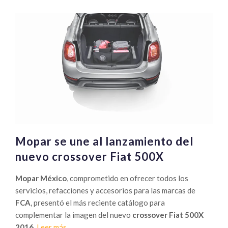
se
alía
con
la
película
Batman
vs
Superman:
Down
of
justicie
Mopar se une al lanzamiento del
nuevo crossover Fiat 500X
Mopar México
, comprometido en ofrecer todos los
servicios, refacciones y accesorios para las marcas de
FCA
, presentó el más reciente catálogo para
complementar la imagen del nuevo
crossover Fiat 500X
Sobre
2016.
Leer más
…