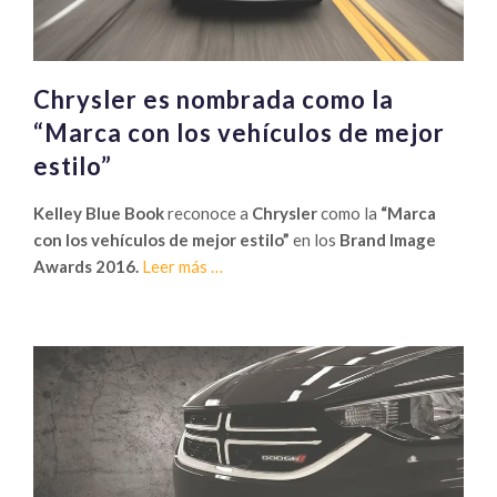
de
México
Chrysler es nombrada como la
“Marca con los vehículos de mejor
estilo”
Kelley Blue Book
reconoce a
Chrysler
como la
“Marca
con los vehículos de mejor estilo”
en los
Brand Image
Sobre
Awards 2016.
Leer más
…
Chrysler
es
nombrada
como
la
“Marca
con
los