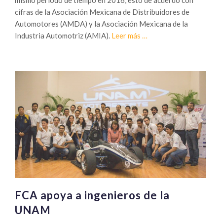
mismo periodo de tiempo en 2016, esto de acuerdo con
cifras de la Asociación Mexicana de Distribuidores de
Automotores (AMDA) y la Asociación Mexicana de la
Sobre
Industria Automotriz (AMIA).
Leer más
…
Expansión
del
1.4
%
en
comercialización
de
vehículos
ligeros
FCA apoya a ingenieros de la
UNAM