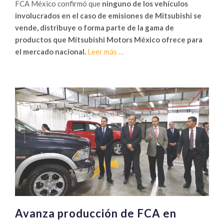
FCA México confirmó que
ninguno de los vehículos
involucrados en el caso de emisiones de Mitsubishi se
vende, distribuye o forma parte de la gama de
productos que Mitsubishi Motors México ofrece para
Sobre
el mercado nacional
.
Leer más
…
FCA
México
habla
sobre
caso
Mitsubishi
Motors
Avanza producción de FCA en