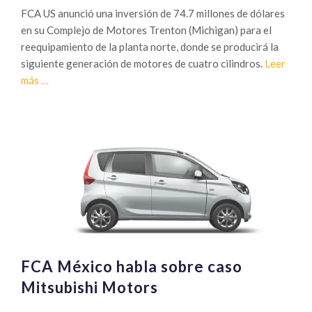
FCA US anunció una inversión de 74.7 millones de dólares
en su Complejo de Motores Trenton (Michigan) para el
reequipamiento de la planta norte, donde se producirá la
siguiente generación de motores de cuatro cilindros.
Leer
Sobre
más
…
FCA
realiza
inversión
en
su
Complejo
de
Motores
FCA México habla sobre caso
Mitsubishi Motors