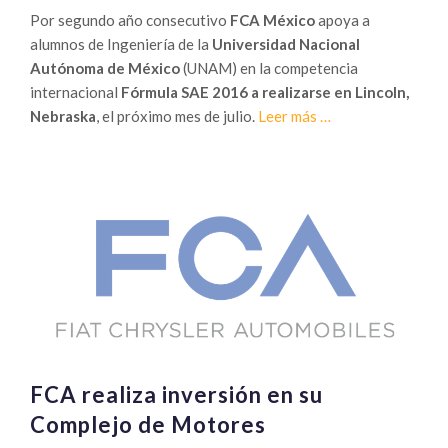
Por segundo año consecutivo
FCA México
apoya a
alumnos de Ingeniería de la
Universidad Nacional
Autónoma de México
(UNAM) en la competencia
internacional
Fórmula SAE 2016 a realizarse en Lincoln,
Sobre
Nebraska
, el próximo mes de julio.
Leer más
…
FCA
apoya
a
ingenieros
de
la
UNAM
FCA realiza inversión en su
Complejo de Motores