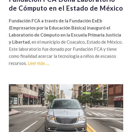
de Cómputo en el Estado de México
Fundación FCA a través de la Fundación ExEb
(Empresarios por la Educación Básica) inauguró el
Laboratorio de Cómputo en la Escuela Primaria Justicia
y Libertad,
en el municipio de Coacalco, Estado de México.
Este laboratorio fue donado por Fundación FCA y tiene
como finalidad acercar la tecnología a niños de escasos
Sobre
recursos.
Leer más
…
Fundación
FCA
Dona
Laboratorio
de
Cómputo
en
el
Estado