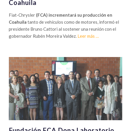
Coahuila
Fiat-Chrysler
(FCA) incrementará su producción en
Coahuila
tanto de vehículos como de motores, informó el
presidente Bruno Cattori al sostener una reunión con el
Sobre
gobernador Rubén Moreira Valdez.
Leer más
…
Avanza
producción
de
FCA
en
Coahuila
Fundación FCA Dona Laboratorio