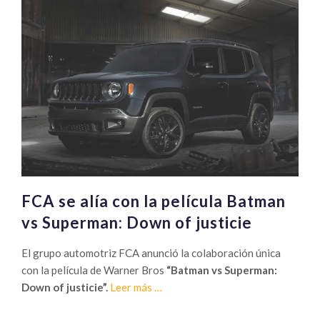
del
nuevo
Dodge
Neon
FCA se alía con la película Batman
vs Superman: Down of justicie
El grupo automotriz FCA anunció la colaboración única
con la película de Warner Bros
“Batman vs Superman:
Sobre
Down of justicie”.
Leer más
…
FCA