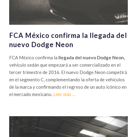
vehículos
de
mejor
estilo”
FCA México confirma la llegada del
nuevo Dodge Neon
FCA México confirma la
llegada del nuevo Dodge Neon,
vehículo sedán que empezará a ser comercializado en el
tercer trimestre de 2016. El nuevo Dodge Neon competirá
en el segmento C, complementando la oferta de vehículos
de la marca y confirmando el regreso de un auto icónico en
Sobre
el mercado mexicano.
Leer más
…
FCA
México
confirma
la
llegada