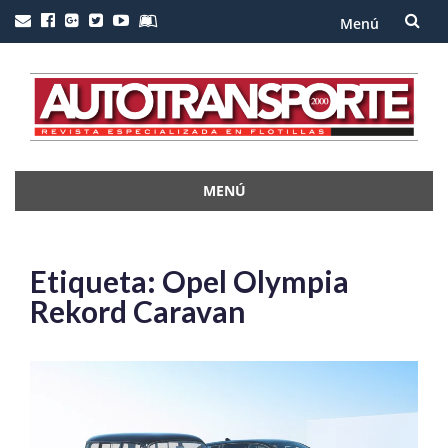
Menú
Saltar
al
contenido
MENÚ
Saltar
al
contenido
Etiqueta:
Opel Olympia
Rekord Caravan