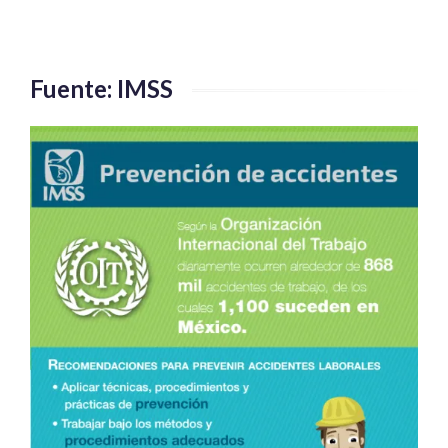
para
hojalateros
y
pintores
Fuente: IMSS
automotrices