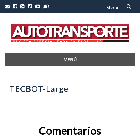
Menú
Saltar
al
contenido
MENÚ
Saltar
al
contenido
TECBOT-Large
Comentarios