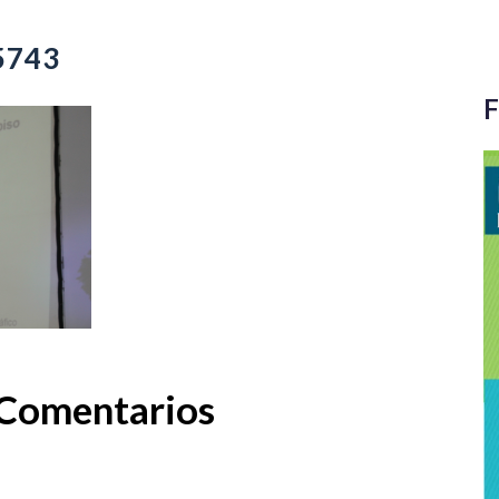
5743
F
Comentarios