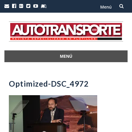
Menú
Saltar
al
contenido
MENÚ
Saltar
al
contenido
Optimized-DSC_4972