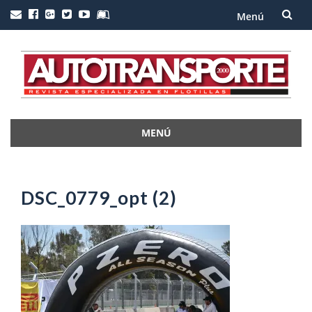
Menú
Saltar
al
contenido
MENÚ
Saltar
al
contenido
DSC_0779_opt (2)