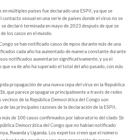
x en múltiples países fue declarado una ESPII, ya que se
 contacto sexual en una serie de países donde el virus no se
I se declaró terminada en mayo de 2023 después de que se
de los casos en el mundo.
 Congo se han notificado casos de mpox durante más de una
tificados cada año ha aumentado de manera constante durante
asos notificados aumentaron significativamente, y ya el
o que va de año ha superado el total del año pasado, con más
ápida propagación de una nueva cepa del virus en la Republica
1b, que parece propagarse principalmente a través de redes
es vecinos de la República Democrática del Congo son
de las principales razones de la declaración de la ESPII.
do más de 100 casos confirmados por laboratorio del clado 1b
epública Democrática del Congo que no habían notificado
enya, Rwanda y Uganda. Los expertos creen que el número