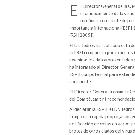
E
l Director General de la O
recrudecimiento de la virue
un número creciente de país
importancia internacional (ESPII
(RSI [2005]).
El Dr. Tedros ha realizado esta 
del RSI compuesto por expertos i
examinar los datos presentados p
ha informado al Director General
ESPII con potencial para extende
continente.
El Director General transmitirá e
del Comité, emitirá recomendacio
Al declarar la ESPII, el Dr. Tedro
la mpox, su rápida propagación e
notificación de casos en varios 
brotes de otros clados del virus