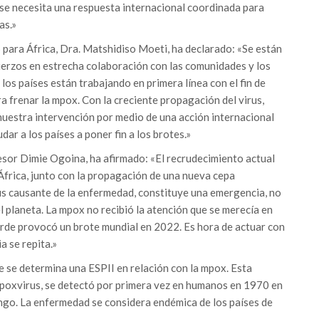
 se necesita una respuesta internacional coordinada para
as.»
para África, Dra. Matshidiso Moeti, ha declarado: «Se están
erzos en estrecha colaboración con las comunidades y los
los países están trabajando en primera línea con el fin de
a frenar la mpox. Con la creciente propagación del virus,
uestra intervención por medio de una acción internacional
ar a los países a poner fin a los brotes.»
fesor Dimie Ogoina, ha afirmado: «El recrudecimiento actual
África, junto con la propagación de una nueva cepa
us causante de la enfermedad, constituye una emergencia, no
el planeta. La mpox no recibió la atención que se merecía en
tarde provocó un brote mundial en 2022. Es hora de actuar con
a se repita.»
e se determina una ESPII en relación con la mpox. Esta
poxvirus, se detectó por primera vez en humanos en 1970 en
ngo. La enfermedad se considera endémica de los países de