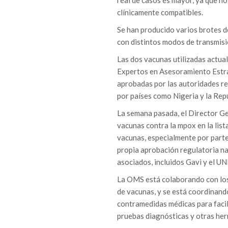
real de casos es mayor, ya que n
clínicamente compatibles.
Se han producido varios brotes de
con distintos modos de transmisió
Las dos vacunas utilizadas actu
Expertos en Asesoramiento Estra
aprobadas por las autoridades reg
por países como Nigeria y la Re
La semana pasada, el Director Ge
vacunas contra la mpox en la list
vacunas, especialmente por parte
propia aprobación regulatoria na
asociados, incluidos Gavi y el UN
La OMS está colaborando con los 
de vacunas, y se está coordinando
contramedidas médicas para facili
pruebas diagnósticas y otras her