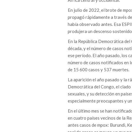
África central y occidental.
En julio de 2022, el brote de mpo
propagó rápidamente a través del
había observado antes. Esa ESPI
produjera un descenso sostenido 
En la República Democrática del
década, y el número de casos no
ese período. El año pasado, los c
número de casos notificados en l
de 15 600 casos y 537 muertes.
La aparición el año pasado y la r
Democrática del Congo, el clado 
sexuales, y su detección en país
especialmente preocupantes y una 
En el último mes se han notifica
en cuatro países vecinos de la R
antes casos de mpox: Burundi, K