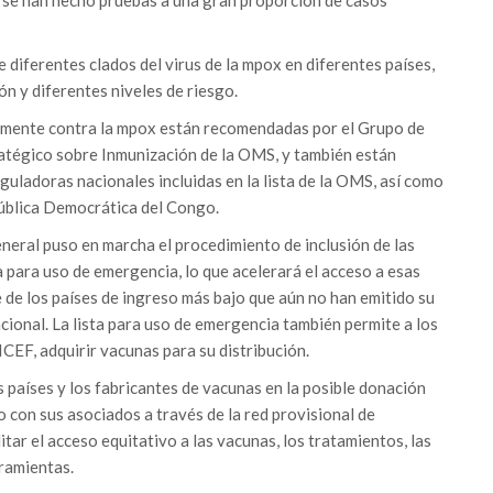
o se han hecho pruebas a una gran proporción de casos
 diferentes clados del virus de la mpox en diferentes países,
n y diferentes niveles de riesgo.
almente contra la mpox están recomendadas por el Grupo de
tégico sobre Inmunización de la OMS, y también están
uladoras nacionales incluidas en la lista de la OMS, así como
pública Democrática del Congo.
neral puso en marcha el procedimiento de inclusión de las
a para uso de emergencia, lo que acelerará el acceso a esas
 de los países de ingreso más bajo que aún no han emitido su
cional. La lista para uso de emergencia también permite a los
ICEF, adquirir vacunas para su distribución.
países y los fabricantes de vacunas en la posible donación
 con sus asociados a través de la red provisional de
tar el acceso equitativo a las vacunas, los tratamientos, las
ramientas.