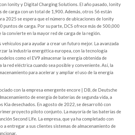
 con Ionity y Digital Charging Solutions. El año pasado, Ionity
s de carga con un total de 1,900. Además, otros 56 están
ra 2025 se espera que el número de ubicaciones de Ionity
0 puntos de carga. Por su parte, DCS ofrece más de 500,000
 la convierte en la mayor red de carga de la región.
s vehículos para ayudar a crear un futuro mejor. La avanzada
zar la industria energética europea, con la tecnología
 modelos como el EV9 almacenar la energía obtenida de
 la red eléctrica cuando sea posible y conveniente. Así, la
macenamiento para acelerar y ampliar el uso de la energía
sociado con la empresa emergente encore | DB, de Deutsche
lmacenamiento de energía de baterías de segunda vida, a
los Kia desechados. En agosto de 2022, se desarrolló con
primer proyecto piloto conjunto. La mayoría de las baterías de
unción Second Life. La empresa, que ya ha completado con
do a entregar a sus clientes sistemas de almacenamiento de
uncionar.