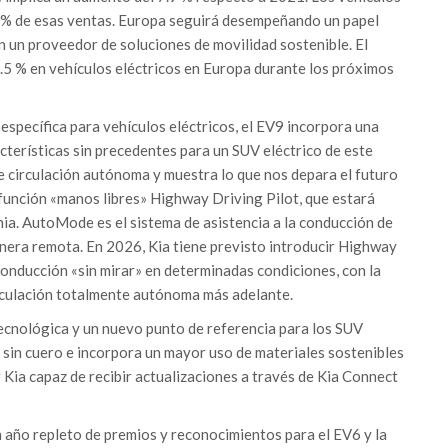
9 % de esas ventas. Europa seguirá desempeñando un papel
n un proveedor de soluciones de movilidad sostenible. El
8.5 % en vehículos eléctricos en Europa durante los próximos
specífica para vehículos eléctricos, el EV9 incorpora una
cterísticas sin precedentes para un SUV eléctrico de este
e circulación autónoma y muestra lo que nos depara el futuro
unción «manos libres» Highway Driving Pilot, que estará
nia. AutoMode es el sistema de asistencia a la conducción de
nera remota. En 2026, Kia tiene previsto introducir Highway
 conducción «sin mirar» en determinadas condiciones, con la
circulación totalmente autónoma más adelante.
tecnológica y un nuevo punto de referencia para los SUV
 sin cuero e incorpora un mayor uso de materiales sostenibles
r Kia capaz de recibir actualizaciones a través de Kia Connect
n año repleto de premios y reconocimientos para el EV6 y la