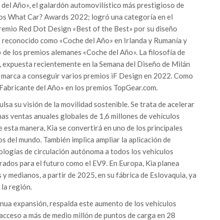
 del Año», el galardón automovilístico más prestigioso de
los What Car? Awards 2022; logró una categoría en el
 premio Red Dot Design «Best of the Best» por su diseño
e reconocido como «Coche del Año» en Irlanda y Rumanía y
 de los premios alemanes «Coche del Año». La filosofía de
, expuesta recientemente en la Semana del Diseño de Milán
la marca a conseguir varios premios iF Design en 2022. Como
 «Fabricante del Año» en los premios TopGear.com.
lsa su visión de la movilidad sostenible. Se trata de acelerar
unas ventas anuales globales de 1,6 millones de vehículos
e esta manera, Kia se convertirá en uno de los principales
os del mundo. También implica ampliar la aplicación de
ologías de circulación autónoma a todos los vehículos
rados para el futuro como el EV9. En Europa, Kia planea
y medianos, a partir de 2025, en su fábrica de Eslovaquia, ya
 la región.
inua expansión, respalda este aumento de los vehículos
s acceso a más de medio millón de puntos de carga en 28