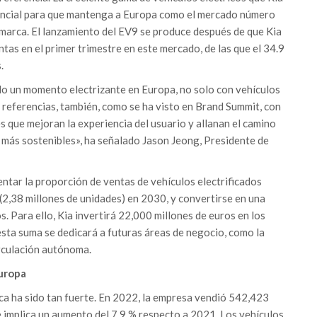
encial para que mantenga a Europa como el mercado número
a marca. El lanzamiento del EV9 se produce después de que Kia
tas en el primer trimestre en este mercado, de las que el 34.9
.
o un momento electrizante en Europa, no solo con vehículos
 referencias, también, como se ha visto en Brand Summit, con
 que mejoran la experiencia del usuario y allanan el camino
 más sostenibles», ha señalado Jason Jeong, Presidente de
ntar la proporción de ventas de vehículos electrificados
 (2,38 millones de unidades) en 2030, y convertirse en una
s. Para ello, Kia invertirá 22,000 millones de euros en los
esta suma se dedicará a futuras áreas de negocio, como la
circulación autónoma.
uropa
ca ha sido tan fuerte. En 2022, la empresa vendió 542,423
e implica un aumento del 7.9 % respecto a 2021. Los vehículos