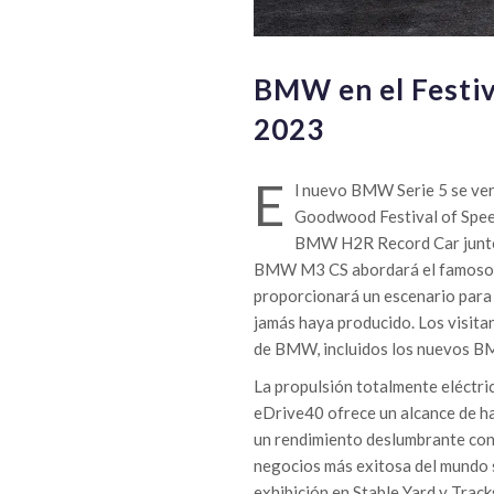
BMW en el Festiv
2023
E
l nuevo BMW Serie 5 se verá
Goodwood Festival of Speed
BMW H2R Record Car junto
BMW M3 CS abordará el famoso re
proporcionará un escenario par
jamás haya producido. Los visita
de BMW, incluidos los nuevos
La propulsión totalmente eléctri
eDrive40 ofrece un alcance de h
un rendimiento deslumbrante con 
negocios más exitosa del mundo se
exhibición en Stable Yard y Track