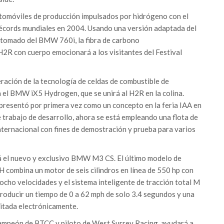
tomóviles de producción impulsados por hidrógeno con el
cords mundiales en 2004. Usando una versión adaptada del
os tomado del BMW 760i, la fibra de carbono
H2R con cuerpo emocionará a los visitantes del Festival
eración de la tecnología de celdas de combustible de
el BMW iX5 Hydrogen, que se unirá al H2R en la colina.
resentó por primera vez como un concepto en la feria IAA en
trabajo de desarrollo, ahora se está empleando una flota de
internacional con fines de demostración y prueba para varios
ará el nuevo y exclusivo BMW M3 CS. El último modelo de
combina un motor de seis cilindros en línea de 550 hp con
ocho velocidades y el sistema inteligente de tracción total M
roducir un tiempo de 0 a 62 mph de solo 3.4 segundos y una
itada electrónicamente.
campeón de BTCC y piloto de West Surrey Racing, ayudará a