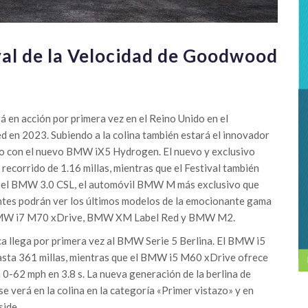
al de la Velocidad de Goodwood
 en acción por primera vez en el Reino Unido en el
 en 2023. Subiendo a la colina también estará el innovador
 con el nuevo BMW iX5 Hydrogen. El nuevo y exclusivo
corrido de 1.16 millas, mientras que el Festival también
a el BMW 3.0 CSL, el automóvil BMW M más exclusivo que
ntes podrán ver los últimos modelos de la emocionante gama
 BMW i7 M70 xDrive, BMW XM Label Red y BMW M2.
ca llega por primera vez al BMW Serie 5 Berlina. El BMW i5
asta 361 millas, mientras que el BMW i5 M60 xDrive ofrece
0-62 mph en 3.8 s. La nueva generación de la berlina de
 verá en la colina en la categoría «Primer vistazo» y en
side.