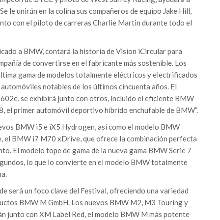
e le unirán en la colina sus compañeros de equipo Jake Hill,
to con el piloto de carreras Charlie Martin durante todo el
cado a BMW, contará la historia de Vision iCircular para
ompañía de convertirse en el fabricante más sostenible. Los
última gama de modelos totalmente eléctricos y electrificados
 automóviles notables de los últimos cincuenta años. El
2e, se exhibirá junto con otros, incluido el eficiente BMW
i8, el primer automóvil deportivo híbrido enchufable de BMW”.
nuevos BMW i5 e iX5 Hydrogen, así como el modelo BMW
e, el BMW i7 M70 xDrive, que ofrece la combinación perfecta
iento. El modelo tope de gama de la nueva gama BMW Serie 7
egundos, lo que lo convierte en el modelo BMW totalmente
ha.
 será un foco clave del Festival, ofreciendo una variedad
roductos BMW M GmbH. Los nuevos BMW M2, M3 Touring y
n junto con XM Label Red, el modelo BMW M más potente