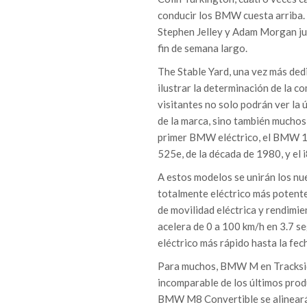
conducir los BMW cuesta arriba. S
Stephen Jelley y Adam Morgan jun
fin de semana largo.
The Stable Yard, una vez más dedi
ilustrar la determinación de la c
visitantes no solo podrán ver la 
de la marca, sino también muchos
primer BMW eléctrico, el BMW 160
525e, de la década de 1980, y el 
A estos modelos se unirán los 
totalmente eléctrico más potent
de movilidad eléctrica y rendim
acelera de 0 a 100 km/h en 3.7 s
eléctrico más rápido hasta la fec
Para muchos, BMW M en Trackside
incomparable de los últimos p
BMW M8 Convertible se alineará