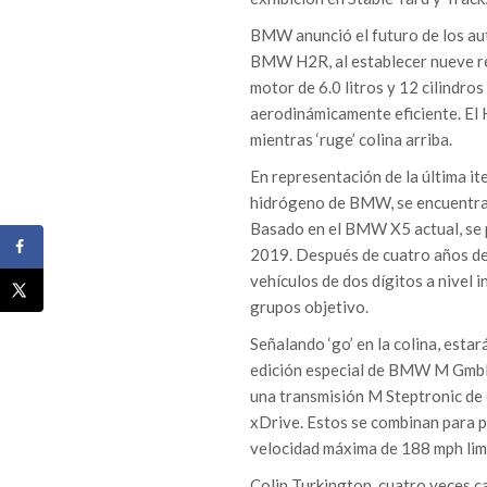
BMW anunció el futuro de los au
BMW H2R, al establecer nueve ré
motor de 6.0 litros y 12 cilindr
aerodinámicamente eficiente. El 
mientras ‘ruge’ colina arriba.
En representación de la última it
hidrógeno de BMW, se encuentra 
Basado en el BMW X5 actual, se p
2019. Después de cuatro años de 
vehículos de dos dígitos a nivel 
grupos objetivo.
Señalando ‘go’ en la colina, est
edición especial de BMW M GmbH 
una transmisión M Steptronic de 
xDrive. Estos se combinan para p
velocidad máxima de 188 mph lim
Colin Turkington, cuatro veces 