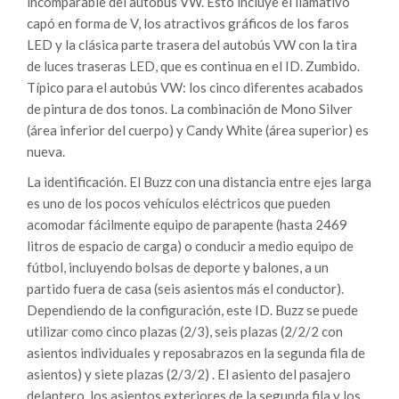
incomparable del autobús VW. Esto incluye el llamativo
capó en forma de V, los atractivos gráficos de los faros
LED y la clásica parte trasera del autobús VW con la tira
de luces traseras LED, que es continua en el ID. Zumbido.
Típico para el autobús VW: los cinco diferentes acabados
de pintura de dos tonos. La combinación de Mono Silver
(área inferior del cuerpo) y Candy White (área superior) es
nueva.
La identificación. El Buzz con una distancia entre ejes larga
es uno de los pocos vehículos eléctricos que pueden
acomodar fácilmente equipo de parapente (hasta 2469
litros de espacio de carga) o conducir a medio equipo de
fútbol, incluyendo bolsas de deporte y balones, a un
partido fuera de casa (seis asientos más el conductor).
Dependiendo de la configuración, este ID. Buzz se puede
utilizar como cinco plazas (2/3), seis plazas (2/2/2 con
asientos individuales y reposabrazos en la segunda fila de
asientos) y siete plazas (2/3/2) . El asiento del pasajero
delantero, los asientos exteriores de la segunda fila y los