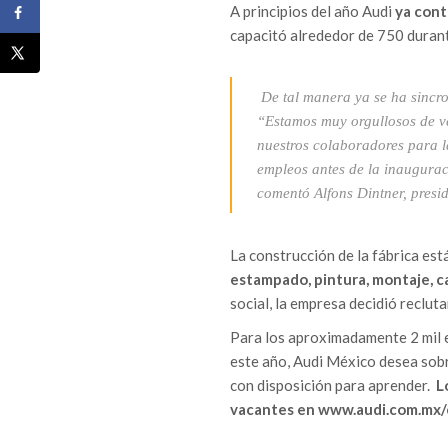
A principios del año Audi
ya cont
capacitó alrededor de 750 durant
De tal manera ya se ha sincro
“Estamos muy orgullosos de ve
nuestros colaboradores para l
empleos antes de la inaugura
comentó Alfons Dintner, presi
La construcción de la fábrica est
estampado, pintura, montaje, car
social, la empresa decidió reclut
Para los aproximadamente 2 mil e
este año, Audi México desea sobr
con disposición para aprender.
L
vacantes en www.audi.com.mx/c