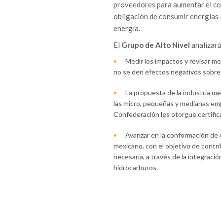
proveedores para aumentar el con
obligación de consumir energías 
energía.
El
Grupo de Alto Nivel
analizar
Medir los impactos y revisar me
no se den efectos negativos sobre
La propuesta de la industria me
las micro, pequeñas y medianas em
Confederación les otorgue certifi
Avanzar en la conformación de 
mexicano, con el objetivo de contrib
necesaria, a través de la integraci
hidrocarburos.