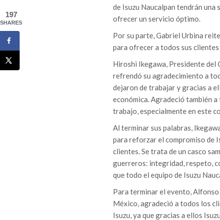
de Isuzu Naucalpan tendrán una só
197
ofrecer un servicio óptimo.
SHARES
Por su parte, Gabriel Urbina rei
para ofrecer a todos sus clientes
Hiroshi Ikegawa, Presidente del 
refrendó su agradecimiento a tod
dejaron de trabajar y gracias a e
económica. Agradeció también a t
trabajo, especialmente en este c
Al terminar sus palabras, Ikegaw
para reforzar el compromiso de 
clientes. Se trata de un casco sa
guerreros: integridad, respeto, co
que todo el equipo de Isuzu Nauca
Para terminar el evento, Alfonso
México, agradeció a todos los cl
Isuzu, ya que gracias a ellos Isu