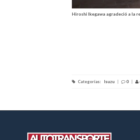
Hiroshi Ikegawa agradeció a la re
Categorías:
Isuzu
|
0
|