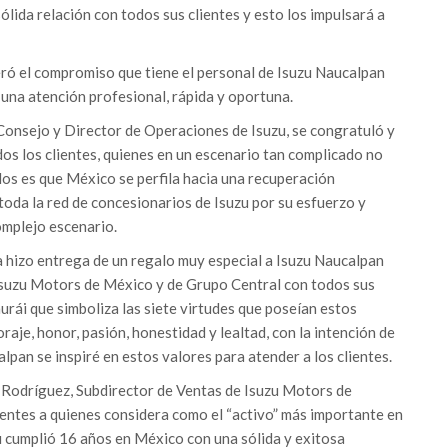
lida relación con todos sus clientes y esto los impulsará a
teró el compromiso que tiene el personal de Isuzu Naucalpan
 una atención profesional, rápida y oportuna.
Consejo y Director de Operaciones de Isuzu, se congratuló y
os los clientes, quienes en un escenario tan complicado no
llos es que México se perfila hacia una recuperación
oda la red de concesionarios de Isuzu por su esfuerzo y
omplejo escenario.
a hizo entrega de un regalo muy especial a Isuzu Naucalpan
Isuzu Motors de México y de Grupo Central con todos sus
murái que simboliza las siete virtudes que poseían estos
raje, honor, pasión, honestidad y lealtad, con la intención de
lpan se inspiré en estos valores para atender a los clientes.
 Rodríguez, Subdirector de Ventas de Isuzu Motors de
ientes a quienes considera como el “activo” más importante en
zu cumplió 16 años en México con una sólida y exitosa