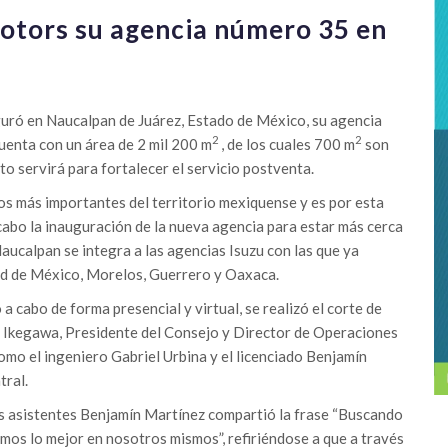
otors su agencia número 35 en
ró en Naucalpan de Juárez, Estado de México, su agencia
2
2
cuenta con un área de 2 mil 200 m
, de los cuales 700 m
son
sto servirá para fortalecer el servicio postventa.
os más importantes del territorio mexiquense y es por esta
cabo la inauguración de la nueva agencia para estar más cerca
Naucalpan se integra a las agencias Isuzu con las que ya
ad de México, Morelos, Guerrero y Oaxaca.
 a cabo de forma presencial y virtual, se realizó el corte de
hi Ikegawa, Presidente del Consejo y Director de Operaciones
omo el ingeniero Gabriel Urbina y el licenciado Benjamín
tral.
os asistentes Benjamín Martínez compartió la frase “Buscando
mos lo mejor en nosotros mismos”, refiriéndose a que a través