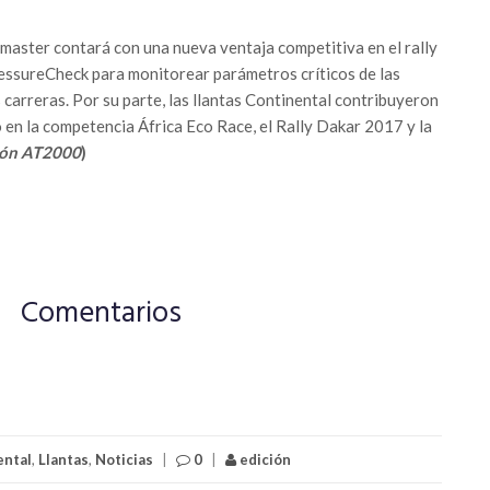
aster contará con una nueva ventaja competitiva en el rally
essureCheck para monitorear parámetros críticos de las
s carreras. Por su parte, las llantas Continental contribuyeron
 en la competencia África Eco Race, el Rally Dakar 2017 y la
ión AT2000
)
Comentarios
ental
,
Llantas
,
Noticias
|
0
|
edición