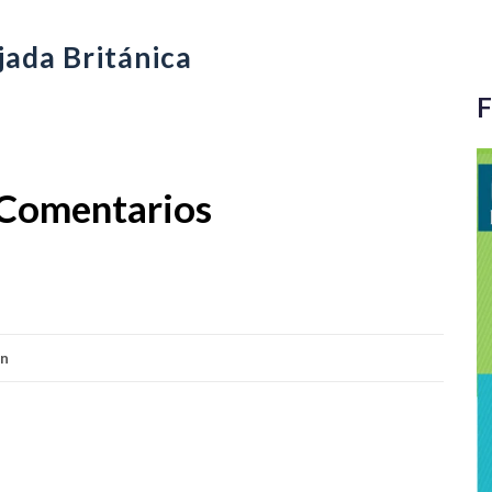
jada Británica
F
Comentarios
ón