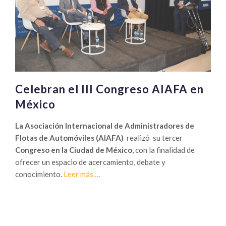
Celebran el III Congreso AIAFA en
México
La Asociación Internacional de Administradores de
Flotas de Automóviles (AIAFA)
realizó su tercer
Congreso en la Ciudad de México
, con la finalidad de
ofrecer un espacio de acercamiento, debate y
Sobre
conocimiento.
Leer más
…
Celebran
el
III
Congreso