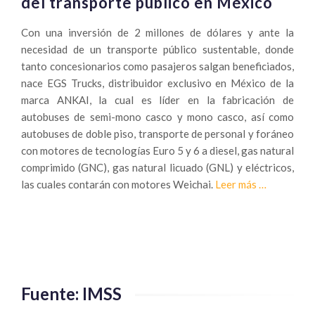
del transporte público en México
Con una inversión de 2 millones de dólares y ante la
necesidad de un transporte público sustentable, donde
tanto concesionarios como pasajeros salgan beneficiados,
nace EGS Trucks, distribuidor exclusivo en México de la
marca ANKAI, la cual es líder en la fabricación de
autobuses de semi-mono casco y mono casco, así como
autobuses de doble piso, transporte de personal y foráneo
con motores de tecnologías Euro 5 y 6 a diesel, gas natural
comprimido (GNC), gas natural licuado (GNL) y eléctricos,
Sobre
las cuales contarán con motores Weichai.
Leer más
…
EGS
Trucks:
gas
natural
al
rescate
Fuente: IMSS
del