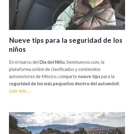
Nueve tips para la seguridad de los
niños
En el marco del
Día del Niño
, Seminuevos.com, la
plataforma online de clasificados y contenidos
automotores de México, comparte
nueve tips
para la
s
eguridad de los más pequeños dentro del automóvil.
Sobre
Leer más
…
Nueve
tips
para
la
seguridad
de