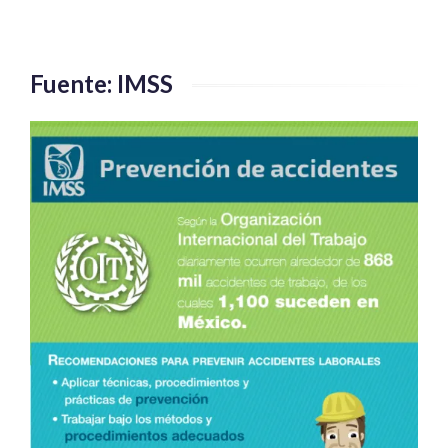
seguro
por
carreteras
Fuente: IMSS
en
este
periodo
vacacional