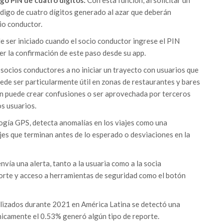
igo PIN de cuatro dígitos:
Con esta función, al solicitar un
código de cuatro dígitos generado al azar que deberán
io conductor.
ede ser iniciado cuando el socio conductor ingrese el PIN
er la confirmación de este paso desde su app.
 socios conductores a no iniciar un trayecto con usuarios que
ede ser particularmente útil en zonas de restaurantes y bares
ón puede crear confusiones o ser aprovechada por terceros
s usuarios.
logía GPS, detecta anomalías en los viajes como una
jes que terminan antes de lo esperado o desviaciones en la
nvía una alerta, tanto a la usuaria como a la socia
orte y acceso a herramientas de seguridad como el botón
ealizados durante 2021 en América Latina se detectó una
icamente el 0.53% generó algún tipo de reporte.