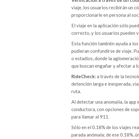
Verificación a través de un cód
viaje, los usuarios recibirán un 
proporcionarle en persona al soc
El viaje en la aplicación sólo pu
correcto, y los usuarios pueden v
Esta función también ayuda a los
pudieran confundirse de viaje. Pu
o estadios, donde la aglomeraci
que buscan engañar y afectar a lo
RideCheck:
a través de la tecno
detención larga e inesperada, via
ruta.
Al detectar una anomalía, la app e
conductora, con opciones de sop
para llamar al 911.
Sólo en el 0.18% de los viajes r
parada anómala; de ese 0.18%, ún