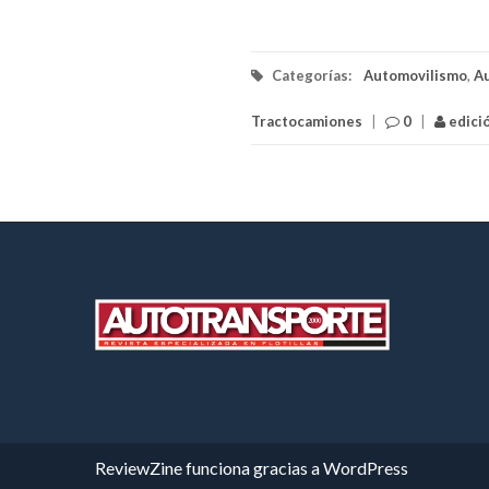
Categorías:
Automovilismo
,
A
Tractocamiones
|
0
|
edici
ReviewZine
funciona gracias a
WordPress