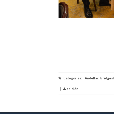
Categorías:
Andellac
,
Bridges
|
edición