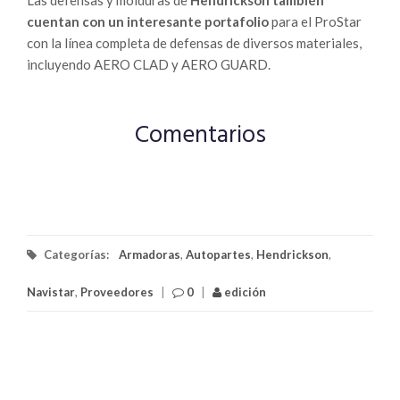
Las defensas y molduras de
Hendrickson también
cuentan con un interesante portafolio
para el ProStar
con la línea completa de defensas de diversos materiales,
incluyendo AERO CLAD y AERO GUARD.
Comentarios
Categorías:
Armadoras
,
Autopartes
,
Hendrickson
,
Navistar
,
Proveedores
|
0
|
edición