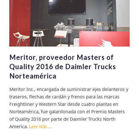
de
distribución
en
Australia
y
Panamá
Meritor, proveedor Masters of
Quality 2016 de Daimler Trucks
Norteamérica
Meritor Inc., encargada de suministrar ejes delanteros y
traseros, flechas de cardán y frenos para las marcas
Freightliner y Western Star desde cuatro plantas en
Norteamérica, fue galardonada con el Premio Masters
of Quality 2016 por parte de Daimler Trucks North
America.
Sobre
Leer más
…
Meritor,