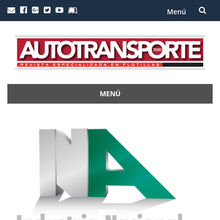
Menú
Saltar
al
contenido
MENÚ
Saltar
al
contenido