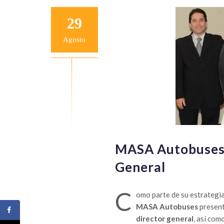
29
Agosto
MASA Autobuses 
General
C
omo parte de su estrategia
MASA Autobuses
presen
director general
, así com