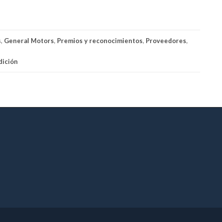
s
,
General Motors
,
Premios y reconocimientos
,
Proveedores
,
ición