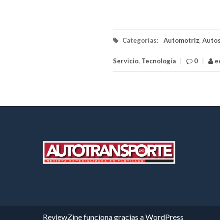
Categorías:
Automotriz
,
Auto
Servicio
,
Tecnología
|
0
|
ed
ReviewZine
funciona gracias a
WordPress