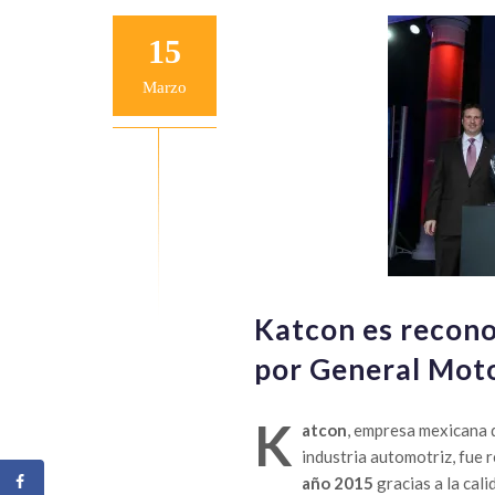
15
Marzo
Katcon es recon
por General Mot
K
atcon
, empresa mexicana d
industria automotriz, fue 
año 2015
gracias a la cali