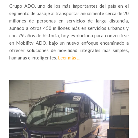
Grupo ADO, uno de los más importantes del país en el
segmento de pasaje al transportar anualmente cerca de 20
millones de personas en servicios de larga distancia,
aunado a otros 450 millones más en servicios urbanos y
con 79 años de historia, hoy evoluciona para convertirse
en Mobility ADO, bajo un nuevo enfoque encaminado a
ofrecer soluciones de movilidad integrales más simples,
Sobre
humanas e inteligentes.
Leer más
…
Mobility
ADO,
movilidad
con
enfoque
humano,
simple
e
inteligente