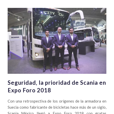
Chapultepec-
Valle
Dorado
se
renueva
con
Mercedes-
Benz
Autobuses
Seguridad, la prioridad de Scania en
Expo Foro 2018
Con una retrospectiva de los orígenes de la armadora en
Suecia como fabricante de bicicletas hace más de un siglo,
Scania México llegó a Expo Foro 2018 con gratas