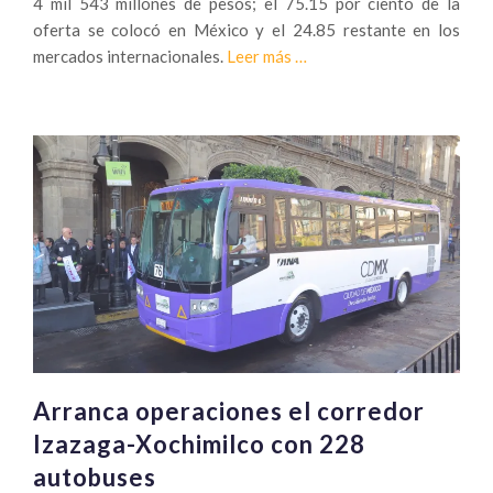
4 mil 543 millones de pesos; el 75.15 por ciento de la
oferta se colocó en México y el 24.85 restante en los
Sobre
mercados internacionales.
Leer más
…
Traxión,
primera
empresa
de
autotransporte
en
cotizar
en
la
BMV
Arranca operaciones el corredor
Izazaga-Xochimilco con 228
autobuses