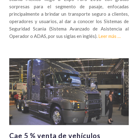
sorpresas para el segmento de pasaje, enfocadas
principalmente a brindar un transporte seguro a clientes,
operadores y usuarios, al dar a conocer los Sistemas de
Seguridad Scania (Sistema Avanzado de Asistencia al
Sobre
Operador o ADAS, por sus siglas en inglés).
Leer más
…
Seguridad
la
prioridad
de
Scania
en
Expo
Foro
2018
Cae 5 % venta de vehículos