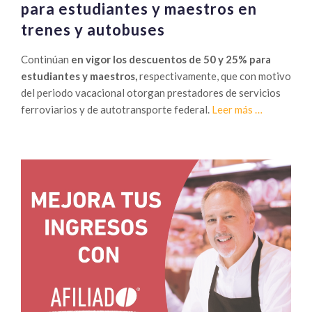
para estudiantes y maestros en
trenes y autobuses
Continúan
en vigor los descuentos de 50 y 25% para
estudiantes y maestros,
respectivamente, que con motivo
del periodo vacacional otorgan prestadores de servicios
Sobre
ferroviarios y de autotransporte federal.
Leer más
…
Siguen
vigentes
rebajas
tarifarias
para
estudiantes
y
maestros
en
trenes
y
autobuses