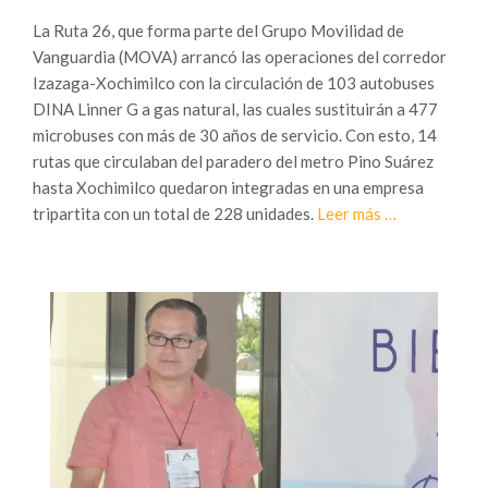
La Ruta 26, que forma parte del Grupo Movilidad de
Vanguardia (MOVA) arrancó las operaciones del corredor
Izazaga-Xochimilco con la circulación de 103 autobuses
DINA Linner G a gas natural, las cuales sustituirán a 477
microbuses con más de 30 años de servicio. Con esto, 14
rutas que circulaban del paradero del metro Pino Suárez
hasta Xochimilco quedaron integradas en una empresa
Sobre
tripartita con un total de 228 unidades.
Leer más
…
Arranca
operaciones
el
corredor
Izazaga-
Xochimilco
con
228
autobuses