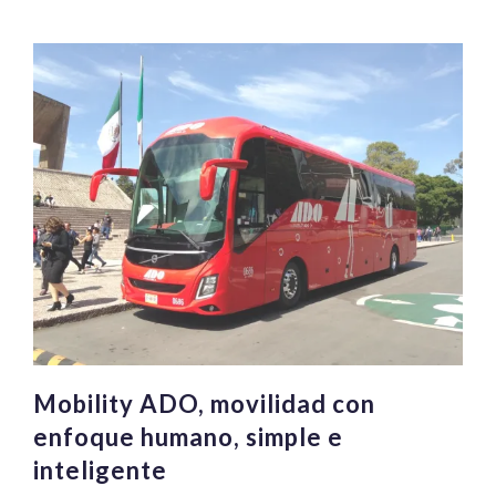
exhibe
renovada
gama
de
buses
foráneos
en
la
IAA
Mobility ADO, movilidad con
enfoque humano, simple e
inteligente