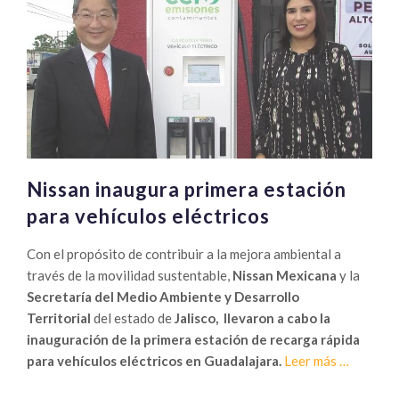
fortalecer
turismo
en
México
Nissan inaugura primera estación
para vehículos eléctricos
Con el propósito de contribuir a la mejora ambiental a
través de la movilidad sustentable,
Nissan Mexicana
y la
Secretaría del Medio Ambiente y Desarrollo
Territorial
del estado de
Jalisco,
llevaron a cabo la
inauguración de la primera estación de recarga rápida
Sobre
para vehículos eléctricos en Guadalajara.
Leer más
…
Nissan