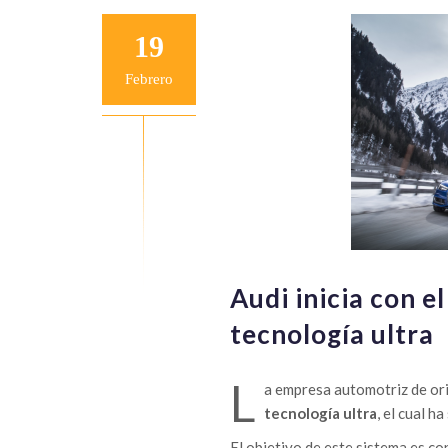
19
Febrero
Audi inicia con e
tecnología ultra
L
a empresa automotriz de ori
tecnología ultra
, el cual 
El objetivo de este sistema es co