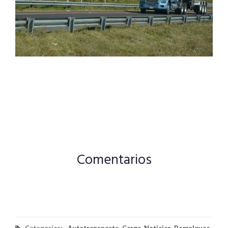
Comentarios
Categorías:
Autotransporte
,
Carga
,
Noticias
,
Remolques
,