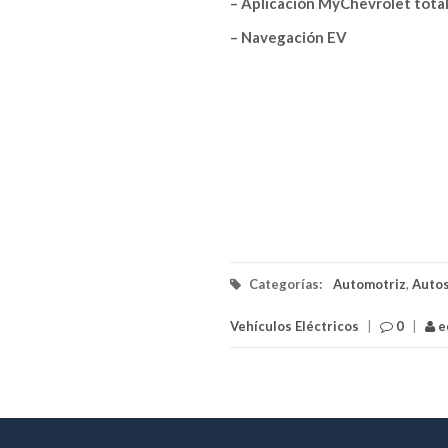
– Aplicación MyChevrolet tot
– Navegación EV
Categorías:
Automotriz
,
Auto
Vehículos Eléctricos
|
0
|
e