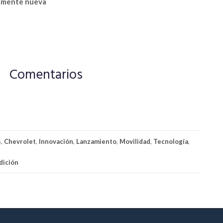
almente nueva
Comentarios
s
,
Chevrolet
,
Innovación
,
Lanzamiento
,
Movilidad
,
Tecnología
,
dición